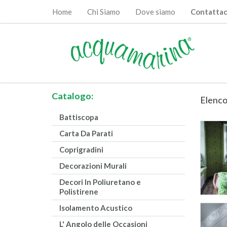
Home
Chi Siamo
Dove siamo
Contattac
Catalogo:
Elenco
Battiscopa
Carta Da Parati
Coprigradini
Decorazioni Murali
Decori In Poliuretano e
Polistirene
Isolamento Acustico
L' Angolo delle Occasioni