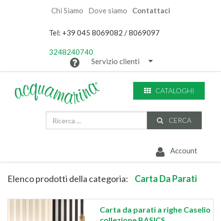
Chi Siamo
Dove siamo
Contattaci
Tel: +39 045 8069082 / 8069097
3248240740
Servizio clienti
CATALOGHI
CERCA
Account
Elenco prodotti della categoria:
Carta Da Parati
Carta da parati a righe Caselio
collezione BASICS