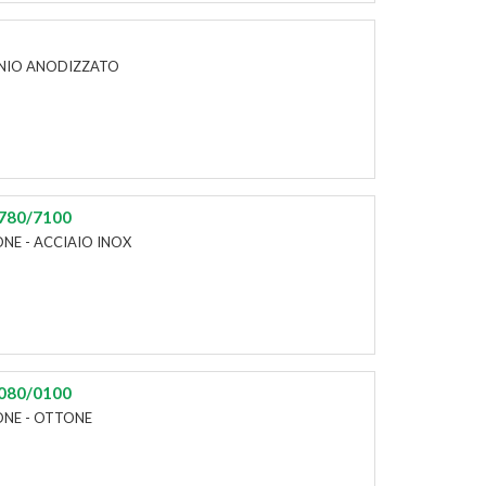
MINIO ANODIZZATO
/780/7100
ONE - ACCIAIO INOX
/080/0100
IONE - OTTONE