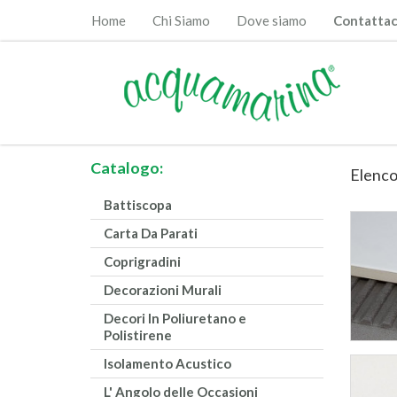
Home
Chi Siamo
Dove siamo
Contattac
Catalogo:
Elenco
Battiscopa
Carta Da Parati
Coprigradini
Decorazioni Murali
Decori In Poliuretano e
Polistirene
Isolamento Acustico
L' Angolo delle Occasioni