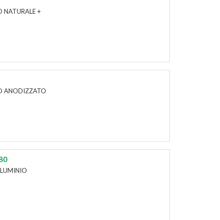
IO NATURALE +
NIO ANODIZZATO
80
ALLUMINIO