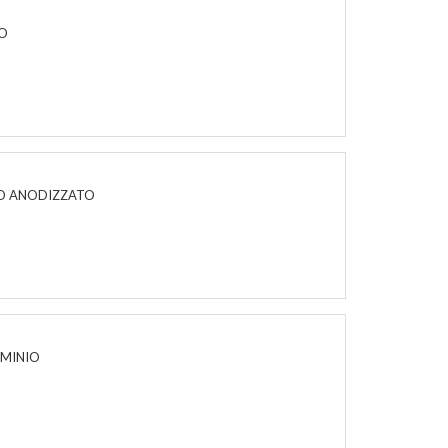
IO
NIO ANODIZZATO
0
UMINIO