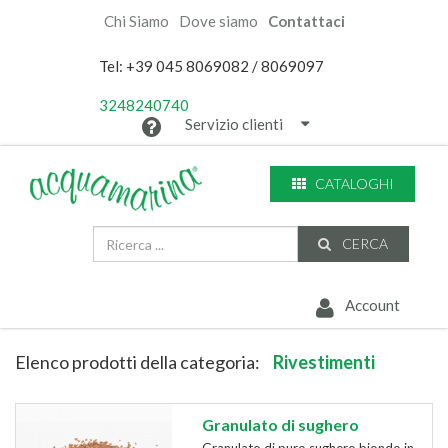
Chi Siamo
Dove siamo
Contattaci
Tel: +39 045 8069082 / 8069097
3248240740
Servizio clienti
CATALOGHI
CERCA
Account
Elenco prodotti della categoria:
Rivestimenti
Granulato di sughero
Granulato di puro sughero biondo in