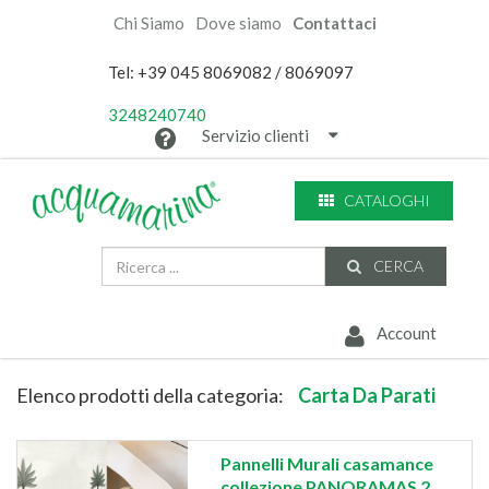
Chi Siamo
Dove siamo
Contattaci
Tel: +39 045 8069082 / 8069097
3248240740
Servizio clienti
CATALOGHI
CERCA
Account
Elenco prodotti della categoria:
Carta Da Parati
Pannelli Murali casamance
collezione PANORAMAS 2