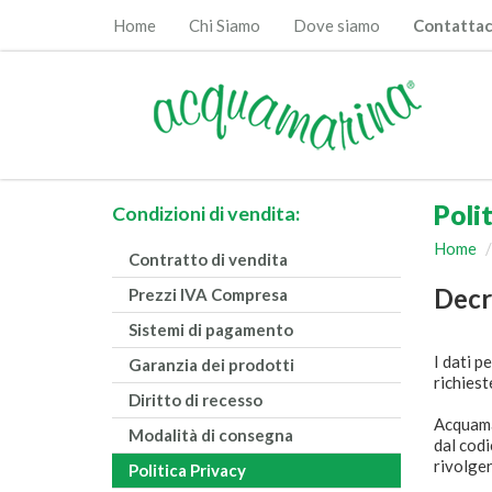
Home
Chi Siamo
Dove siamo
Contattac
Poli
Condizioni di vendita:
Home
Contratto di vendita
Decr
Prezzi IVA Compresa
Sistemi di pagamento
I dati p
Garanzia dei prodotti
richiest
Diritto di recesso
Acquamar
Modalità di consegna
dal codi
rivolger
Politica Privacy