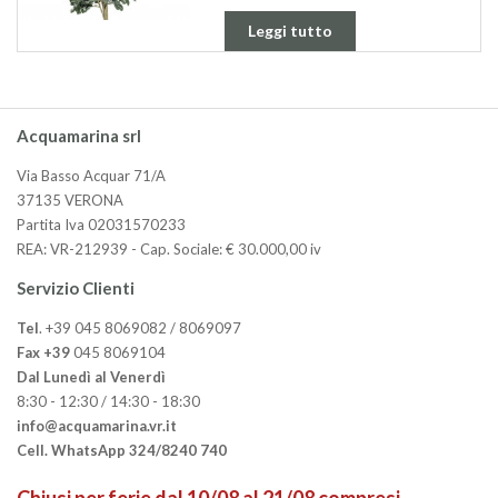
Leggi tutto
Acquamarina srl
Via Basso Acquar 71/A
37135 VERONA
Partita Iva 02031570233
REA: VR-212939 - Cap. Sociale: € 30.000,00 iv
Servizio Clienti
Tel
. +39 045 8069082 / 8069097
Fax +39
045 8069104
Dal Lunedì al Venerdì
8:30 - 12:30 / 14:30 - 18:30
info@acquamarina.vr.it
Cell. WhatsApp 324/8240 740
Chiusi per ferie dal 10/08 al 21/08 compresi