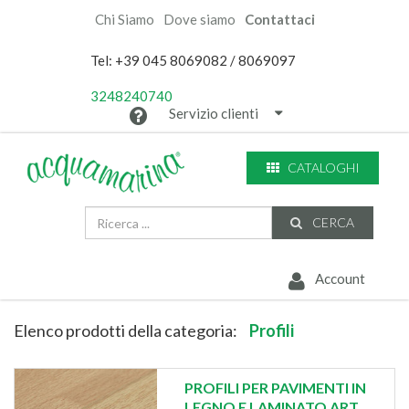
Chi Siamo
Dove siamo
Contattaci
Tel: +39 045 8069082 / 8069097
3248240740
Servizio clienti
CATALOGHI
CERCA
Account
Elenco prodotti della categoria:
Profili
PROFILI PER PAVIMENTI IN
LEGNO E LAMINATO ART.