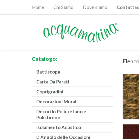
Home
Chi Siamo
Dove siamo
Contattac
Catalogo:
Elenco
Battiscopa
Carta Da Parati
Coprigradini
Decorazioni Murali
Decori In Poliuretano e
Polistirene
Isolamento Acustico
L' Angolo delle Occasioni