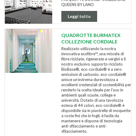
QUEENS BY LANO
Leggi tutto
QUADROTTE BURMATEX
COLLEZIONE CORDIALE
Realizzato utilizzando la nostra
innovativa ecofibre™, una miscela di
fibre riciclate, rigenerate e vergini e il
nostro esclusivo supporto riciclato
BioBase®, eco-cordiale® è a zero
emissioni di carbonio. eco-cordiale®
unisce un'estrema durevolezza a
eccellenti credenziali di sostenibilità per
renderlo la scelta ideale per l'uso in
ambienti quali scuole, college e
università. Dotato di una tavolozza
estesa di 44 colori, eco-cordiale® è
disponibile sia in piastrelle di moquette
a coste fini che in fogli, è facile da
mantenere e dispone di tecnologia
anti-sfilacciamento e anti-
sfilacciamento.