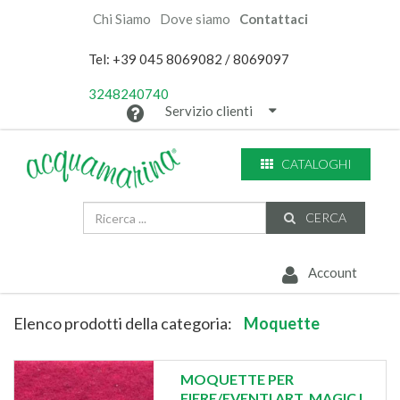
Chi Siamo
Dove siamo
Contattaci
Tel: +39 045 8069082 / 8069097
3248240740
Servizio clienti
CATALOGHI
CERCA
Account
Elenco prodotti della categoria:
Moquette
MOQUETTE PER
FIERE/EVENTI ART. MAGIC L