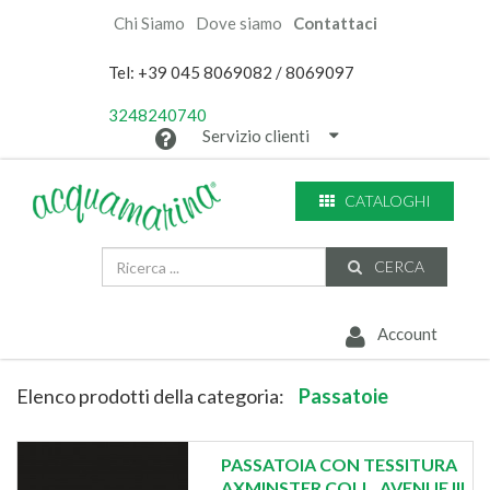
Chi Siamo
Dove siamo
Contattaci
Tel: +39 045 8069082 / 8069097
3248240740
Servizio clienti
CATALOGHI
CERCA
Account
Elenco prodotti della categoria:
Passatoie
PASSATOIA CON TESSITURA
AXMINSTER COLL. AVENUE III