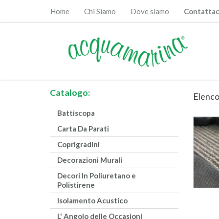
Home
Chi Siamo
Dove siamo
Contattac
Catalogo:
Elenco
Battiscopa
Carta Da Parati
Coprigradini
Decorazioni Murali
Decori In Poliuretano e
Polistirene
Isolamento Acustico
L' Angolo delle Occasioni