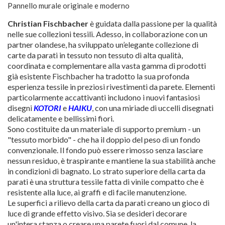
Pannello murale originale e moderno
Christian Fischbacher
è guidata dalla passione per la qualità
nelle sue collezioni tessili. Adesso, in collaborazione con un
partner olandese, ha sviluppato un’elegante collezione di
carte da parati in tessuto non tessuto di alta qualità,
coordinata e complementare alla vasta gamma di prodotti
già esistente Fischbacher ha tradotto la sua profonda
esperienza tessile in preziosi rivestimenti da parete. Elementi
particolarmente accattivanti includono i nuovi fantasiosi
disegni
KOTORI
e
HAIKU
, con una miriade di uccelli disegnati
delicatamente e bellissimi fiori.
Sono costituite da un materiale di supporto premium - un
"tessuto morbido" - che ha il doppio del peso di un fondo
convenzionale. Il fondo può essere rimosso senza lasciare
nessun residuo, è traspirante e mantiene la sua stabilità anche
in condizioni di bagnato. Lo strato superiore della carta da
parati è una struttura tessile fatta di vinile compatto che è
resistente alla luce, ai graffi e di facile manutenzione.
Le superfici a rilievo della carta da parati creano un gioco di
luce di grande effetto visivo. Sia se desideri decorare
un'intera stanza o creare una parete fuori dal comune, la