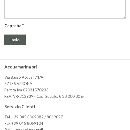
Captcha
Acquamarina srl
Via Basso Acquar 71/A
37135 VERONA
Partita Iva 02031570233
REA: VR-212939 - Cap. Sociale: € 30.000,00 iv
Servizio Clienti
Tel
. +39 045 8069082 / 8069097
Fax +39
045 8069104
Dal Lunedì al Venerdì